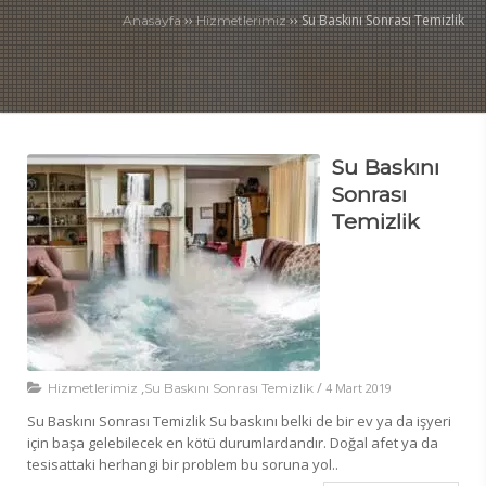
››
››
Su Baskını Sonrası Temizlik
Anasayfa
Hizmetlerimiz
Su Baskını
Sonrası
Temizlik
,
/
Hizmetlerimiz
Su Baskını Sonrası Temizlik
4 Mart 2019
Su Baskını Sonrası Temizlik Su baskını belki de bir ev ya da işyeri
için başa gelebilecek en kötü durumlardandır. Doğal afet ya da
tesisattaki herhangi bir problem bu soruna yol..