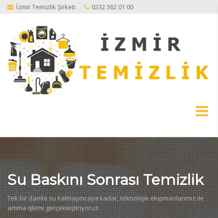
İzmir Temizlik Şirketi
0232 362 01 00
Su Baskını Sonrası Temizlik
Tek bir damla su kalmayıncaya kadar, teknolojik ekipmanlarımız ile
artıma işlemi gerçekleştiriyoruz.