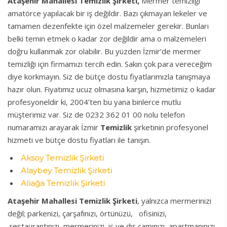
Ataşehir Mahallesi Temizlik Şirketi,
Mermer temizliği
amatörce yapılacak bir iş değildir. Bazı çıkmayan lekeler ve
tamamen dezenfekte için özel malzemeler gerekir. Bunları
belki temin etmek o kadar zor değildir ama o malzemeleri
doğru kullanmak zor olabilir. Bu yüzden İzmir’de mermer
temizliği için firmamızı tercih edin. Sakın çok para vereceğim
diye korkmayın. Siz de bütçe dostu fiyatlarımızla tanışmaya
hazır olun. Fiyatımız ucuz olmasına karşın, hizmetimiz o kadar
profesyoneldir ki, 2004’ten bu yana binlerce mutlu
müşterimiz var. Siz de
0232 362 01 00
nolu telefon
numaramızı arayarak İzmir
Temizlik
şirketinin profesyonel
hizmeti ve bütçe dostu fiyatları ile tanışın.
Aksoy Temizlik Şirketi
Alaybey Temizlik Şirketi
Aliağa Temizlik Şirketi
Ataşehir Mahallesi Temizlik Şirketi
, yalnızca mermerinizi
değil; parkenizi, çarşafınızı, örtünüzü, ofisinizi,
restaurantınızı, mermerinizi, iç ve dış camınızı, apartmanınızı,