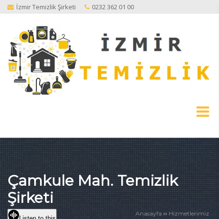
İzmir Temizlik Şirketi
0232 362 01 00
Çamkule Mah. Temizlik
Şirketi
››
Anasayfa
Hizmetlerimiz
Listen to this