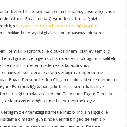
enilir hizmet kalitesine sahip olan firmamız, çeşme ilçesinde
 yer almaktadır. Bu anlamda
Çeşmede
ev temizliğinizi
tmek için
Çeşme de temizlik ev temizliği yapan
iz hakkında detaylı bilgi alarak bu arayışınıza bir son
mli temizlik kadromuz ile oldukça önemli olan ev temizliği
Temizliğinden ve hijyenik oluşundan emin olduğumuz kaliteli
teli temizlik hizmetlerimizden yararlanabilirsiniz.
 memnuniyeti son derece önem verdiğimiz değerlerimiz
 olan Bayan Personellerden Oluşan ekibimiz sizlere memnun
eşme Ev temizliği
yapan şirketleri arasında, kaliteli ve
n tercih ettiği firmalar arasındadır. Bu konuda Egem Temizlik
müşterilerimizin istediği ölçüde hizmet vermekteyiz.
rdiğimiz ev temizliği hizmetlerimiz birinci sınıf işçilik ile
kısıtlama olmadan gün içinde verimli bir şekilde temizlik
rece kaliteli bir şekilde hizmet vermektedir.
Çeşme ,