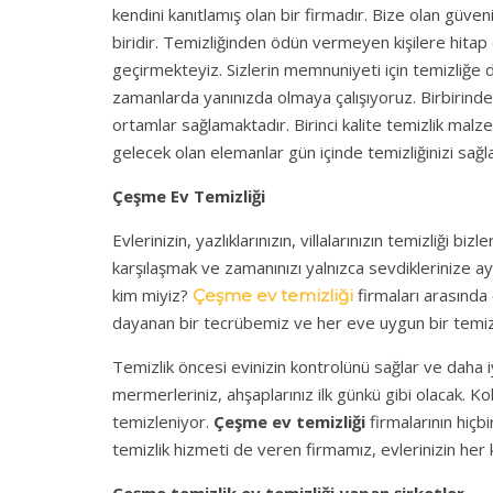
kendini kanıtlamış olan bir firmadır. Bize olan güv
biridir. Temizliğinden ödün vermeyen kişilere hitap
geçirmekteyiz. Sizlerin memnuniyeti için temizliğe
zamanlarda yanınızda olmaya çalışıyoruz. Birbirinde
ortamlar sağlamaktadır. Birinci kalite temizlik malz
gelecek olan elemanlar gün içinde temizliğinizi sağ
Çeşme Ev Temizliği
Evlerinizin, yazlıklarınızın, villalarınızın temizliği 
karşılaşmak ve zamanınızı yalnızca sevdiklerinize a
kim miyiz?
firmaları arasında e
Çeşme ev temizliği
dayanan bir tecrübemiz ve her eve uygun bir temiz
Temizlik öncesi evinizin kontrolünü sağlar ve daha iy
mermerleriniz, ahşaplarınız ilk günkü gibi olacak. Kol
temizleniyor.
Çeşme ev temizliği
firmalarının hiçb
temizlik hizmeti de veren firmamız, evlerinizin her 