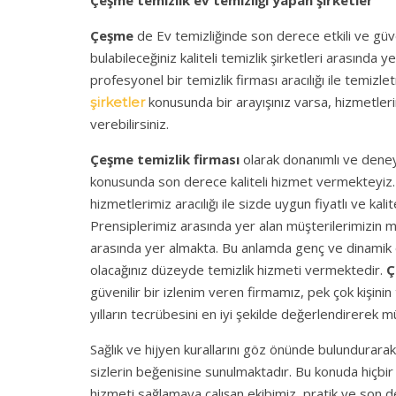
Çeşme temizlik ev temizliği yapan şirketler
Çeşme
de Ev temizliğinde son derece etkili ve güv
bulabileceğiniz kaliteli temizlik şirketleri arasında
profesyonel bir temizlik firması aracılığı ile temizle
konusunda bir arayışınız varsa, hizmetlerim
şirketler
verebilirsiniz.
Çeşme temizlik firması
olarak donanımlı ve deneyi
konusunda son derece kaliteli hizmet vermekteyiz. 
hizmetlerimiz aracılığı ile sizde uygun fiyatlı ve kali
Prensiplerimiz arasında yer alan müşterilerimizin
arasında yer almakta. Bu anlamda genç ve dinamik
olacağınız düzeyde temizlik hizmeti vermektedir.
Ç
güvenilir bir izlenim veren firmamız, pek çok kişini
yılların tecrübesini en iyi şekilde değerlendirerek 
Sağlık ve hijyen kurallarını göz önünde bulundurarak ve
sizlerin beğenisine sunulmaktadır. Bu konuda hiçbir 
hizmeti sağlamaya çalışan ekibimiz, pratik ve son de