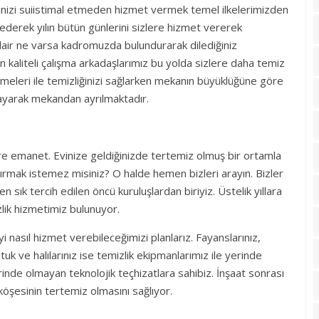
eninizi suiistimal etmeden hizmet vermek temel ilkelerimizden
 ederek yılın bütün günlerini sizlere hizmet vererek
 dair ne varsa kadromuzda bulundurarak dilediğiniz
n kaliteli çalışma arkadaşlarımız bu yolda sizlere daha temiz
emeleri ile temizliğinizi sağlarken mekanın büyüklüğüne göre
layarak mekandan ayrılmaktadır.
bizlere emanet. Evinize geldiğinizde tertemiz olmuş bir ortamla
yırmak istemez misiniz? O halde hemen bizleri arayın. Bizler
n sık tercih edilen öncü kuruluşlardan biriyiz. Üstelik yıllara
lik hizmetimiz bulunuyor.
i nasıl hizmet verebileceğimizi planlarız. Fayanslarınız,
tuk ve halılarınız ise temizlik ekipmanlarımız ile yerinde
irinde olmayan teknolojik teçhizatlara sahibiz. İnşaat sonrası
köşesinin tertemiz olmasını sağlıyor.