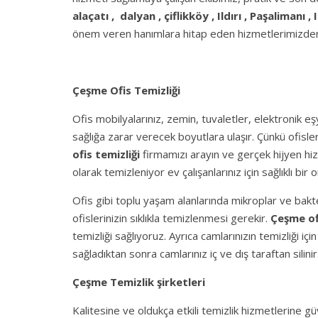
alaçatı , dalyan , çiflikköy , Ildırı , Paşalimanı , 
önem veren hanımlara hitap eden hizmetlerimizden s
Çeşme Ofis Temizliği
Ofis mobilyalarınız, zemin, tuvaletler, elektronik eş
sağlığa zarar verecek boyutlara ulaşır. Çünkü ofisle
ofis temizliği
firmamızı arayın ve gerçek hijyen hizm
olarak temizleniyor ev çalışanlarınız için sağlıklı bir 
Ofis gibi toplu yaşam alanlarında mikroplar ve bakte
ofislerinizin sıklıkla temizlenmesi gerekir.
Çeşme ofi
temizliği sağlıyoruz. Ayrıca camlarınızın temizliği iç
sağladıktan sonra camlarınız iç ve dış taraftan silinir
Çeşme Temizlik şirketleri
Kalitesine ve oldukça etkili temizlik hizmetlerine 