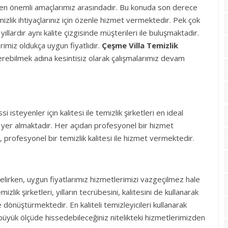
k en önemli amaçlarımız arasındadır. Bu konuda son derece
izlik ihtiyaçlarınız için özenle hizmet vermektedir. Pek çok
ıllardır aynı kalite çizgisinde müşterileri ile buluşmaktadır.
imiz oldukça uygun fiyatlıdır.
Çeşme Villa
Temizlik
t verebilmek adına kesintisiz olarak çalışmalarımız devam
isteyenler için kalitesi ile temizlik şirketleri en ideal
er almaktadır. Her açıdan profesyonel bir hizmet
, profesyonel bir temizlik kalitesi ile hizmet vermektedir.
 gelirken, uygun fiyatlarımız hizmetlerimizi vazgeçilmez hale
ik şirketleri, yılların tecrübesini, kalitesini de kullanarak
dönüştürmektedir. En kaliteli temizleyicileri kullanarak
 büyük ölçüde hissedebileceğiniz nitelikteki hizmetlerimizden