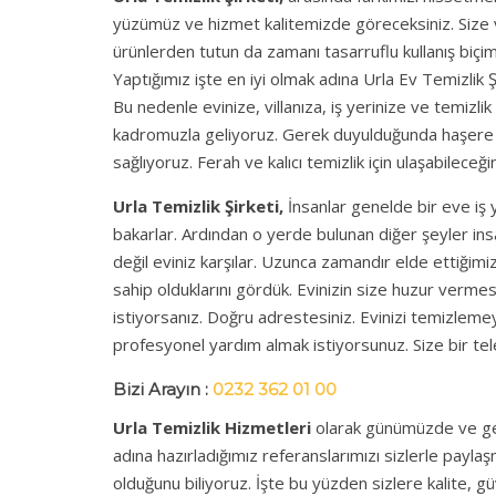
yüzümüz ve hizmet kalitemizde göreceksiniz. Size ve
ürünlerden tutun da zamanı tasarruflu kullanış biçim
Yaptığımız işte en iyi olmak adına Urla Ev Temizlik Ş
Bu nedenle evinize, villanıza, iş yerinize ve temizl
kadromuzla geliyoruz. Gerek duyulduğunda haşere il
sağlıyoruz. Ferah ve kalıcı temizlik için ulaşabileceğin
Urla Temizlik Şirketi,
İnsanlar genelde bir eve iş y
bakarlar. Ardından o yerde bulunan diğer şeyler insa
değil eviniz karşılar. Uzunca zamandır elde ettiğim
sahip olduklarını gördük. Evinizin size huzur vermes
istiyorsanız. Doğru adrestesiniz. Evinizi temizlemey
profesyonel yardım almak istiyorsunuz. Size bir telef
Bizi Arayın :
0232 362 01 00
Urla Temizlik Hizmetleri
olarak günümüzde ve gel
adına hazırladığımız referanslarımızı sizlerle payla
olduğunu biliyoruz. İşte bu yüzden sizlere kalite, 