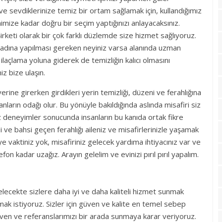
 sevdiklerinize temiz bir ortam sağlamak için, kullandığımız
imize kadar doğru bir seçim yaptığınızı anlayacaksınız.
irketi olarak bir çok farklı düzlemde size hizmet sağlıyoruz.
ik adına yapılması gereken neyiniz varsa alanında uzman
açlama yoluna giderek de temizliğin kalıcı olmasını
iz bize ulaşın.
erine girerken girdikleri yerin temizliği, düzeni ve ferahlığına
nların odağı olur. Bu yönüyle bakıldığında aslında misafiri siz
iz deneyimler sonucunda insanların bu kanıda ortak fikre
i ve bahsi geçen ferahlığı aileniz ve misafirlerinizle yaşamak
e vaktiniz yok, misafiriniz gelecek yardıma ihtiyacınız var ve
on kadar uzağız. Arayın gelelim ve evinizi pırıl pırıl yapalım.
ecekte sizlere daha iyi ve daha kaliteli hizmet sunmak
şmak istiyoruz. Sizler için güven ve kalite en temel sebep
güven ve referanslarımızı bir arada sunmaya karar veriyoruz.