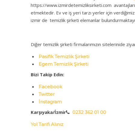
https://www.izmirdetemizliksirketi.com avantajları 
etmektedir. Ev ve iş yeri tarzı yerler için verdiğim
izmir de temizlik şirketi elemanlar bulundurmaktayı
Diğer temizlik şirketi firmalarımızın sitelerinide ziy
Pasifik Temizlik Şirketi
Egem Temizlik Şirketi
Bizi Takip Edin:
Facebook
Twitter
İnstagram
Karşıyaka/İzmir
0232 362 01 00
Yol Tarifi Alınız