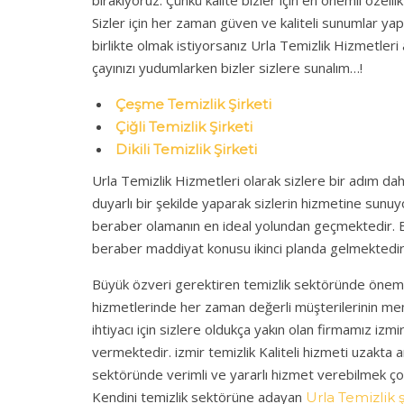
Sizler için her zaman güven ve kaliteli sunumlar yap
birlikte olmak istiyorsanız Urla Temizlik Hizmetleri 
çayınızı yudumlarken bizler sizlere sunalım…!
Çeşme Temizlik Şirketi
Çiğli Temizlik Şirketi
Dikili Temizlik Şirketi
Urla Temizlik Hizmetleri olarak sizlere bir adım da
duyarlı bir şekilde yaparak sizlerin hizmetine sunuy
beraber olamanın en ideal yolundan geçmektedir. B
beraber maddiyat konusu ikinci planda gelmektedir
Büyük özveri gerektiren temizlik sektöründe önemli 
hizmetlerinde her zaman değerli müşterilerinin me
ihtiyacı için sizlere oldukça yakın olan firmamız izmir 
vermektedir. izmir temizlik Kaliteli hizmeti uzakta ar
sektöründe verimli ve yararlı hizmet verebilmek ço
Kendini temizlik sektörüne adayan
Urla Temizlik ş