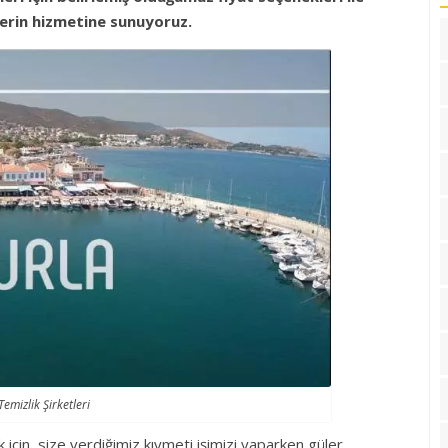
zlerin hizmetine sunuyoruz.
Temizlik Şirketleri
için, size verdiğimiz kıymeti işimizi yaparken güler