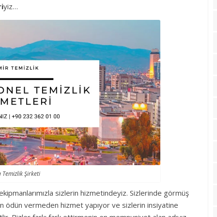
i
yiz…
 Temizlik Şirketi
 ekipmanlarımızla sizlerin hizmetindeyiz. Sizlerinde görmüş
den ödün vermeden hizmet yapıyor ve sizlerin insiyatine
ktlir. Bizler farkı fark ettirmenin en memnuniyet alan adıyız.