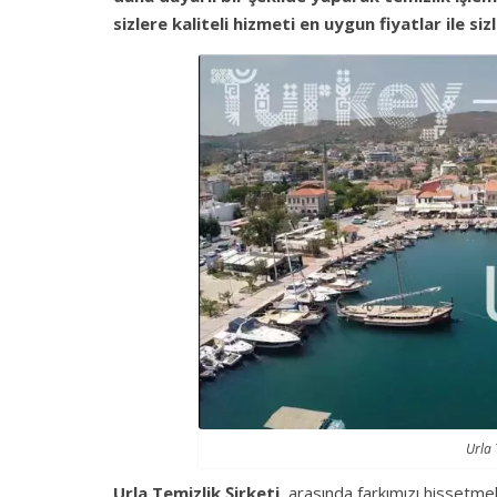
sizlere kaliteli hizmeti en
uygun
fiyatlar ile si
Urla 
Urla Temizlik Şirketi,
arasında farkımızı hissetmek 