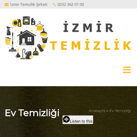
İzmir Temizlik Şirketi
0232 362 01 00
Ev Temizliği
››
Anasayfa
Ev Temizliği
Listen to this