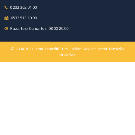
0 232 362 01 00
0532 513 10 99
Pazartesi-Cumartesi 08:00-20:00
© 2004-2021 İzmir Temizlik Tüm Hakları Saklıdır.
İzmir Temizlik
Şirketleri