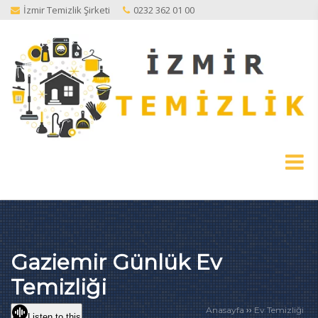
İzmir Temizlik Şirketi
0232 362 01 00
Gaziemir Günlük Ev
Temizliği
››
Anasayfa
Ev Temizliği
Listen to this