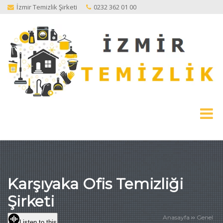
İzmir Temizlik Şirketi
0232 362 01 00
Karşıyaka Ofis Temizliği
Şirketi
››
Anasayfa
Genel
Listen to this