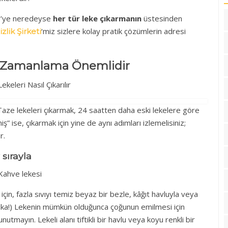
 Z’ye neredeyse
her tür leke çıkarmanın
üstesinden
‘miz sizlere kolay pratik çözümlerin adresi
zlik Şirketi
lır Zamanlama Önemlidir
Taze lekeleri çıkarmak, 24 saatten daha eski lekelere göre
ş” ise, çıkarmak için yine de aynı adımları izlemelisiniz;
r.
 sırayla
 için, fazla sıvıyı temiz beyaz bir bezle, kâğıt havluyla veya
arika!) Lekenin mümkün olduğunca çoğunun emilmesi için
tmayın. Lekeli alanı tiftikli bir havlu veya koyu renkli bir