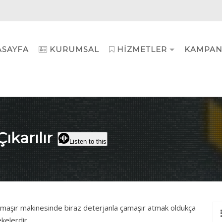
ASAYFA
KURUMSAL
HIZMETLER
KAMPAN
ıkarılır
Listen to this
amaşır makinesinde biraz deterjanla çamaşır atmak oldukça
kelerdir.