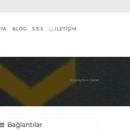
YA
BLOG
S.S.S
İLETIŞIM
››
Anasayfa
Genel
Bağlantılar