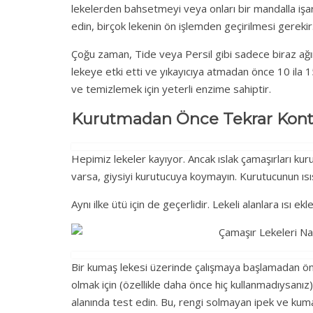
lekelerden bahsetmeyi veya onları bir mandalla işa
edin, birçok lekenin ön işlemden geçirilmesi gerekir
Çoğu zaman, Tide veya Persil gibi sadece biraz ağır 
lekeye etki etti ve yıkayıcıya atmadan önce 10 ila 1
ve temizlemek için yeterli enzime sahiptir.
Kurutmadan Önce Tekrar Kont
Hepimiz lekeler kayıyor. Ancak ıslak çamaşırları k
varsa, giysiyi kurutucuya koymayın. Kurutucunun ısısı
Aynı ilke ütü için de geçerlidir. Lekeli alanlara ısı ek
Bir kumaş lekesi üzerinde çalışmaya başlamadan önc
olmak için (özellikle daha önce hiç kullanmadıysanız) 
alanında test edin. Bu, rengi solmayan ipek ve kumaş