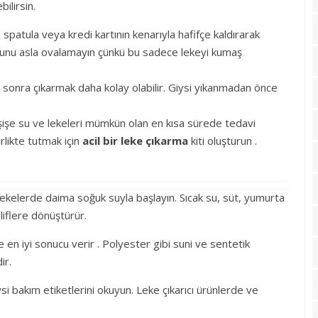
ilirsin.
al spatula veya kredi kartının kenarıyla hafifçe kaldırarak
osunu asla ovalamayın çünkü bu sadece lekeyi kumaş
sonra çıkarmak daha kolay olabilir. Giysi yıkanmadan önce
şişe su ve lekeleri mümkün olan en kısa sürede tedavi
rlikte tutmak için
acil bir leke çıkarma
kiti oluşturun .
 lekelerde daima soğuk suyla başlayın. Sıcak su, süt, yumurta
 liflere dönüştürür.
 en iyi sonucu verir . Polyester gibi suni ve sentetik
ir.
i bakım etiketlerini okuyun. Leke çıkarıcı ürünlerde ve