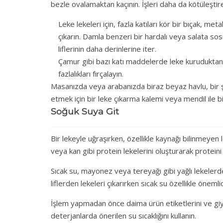
bezle ovalamaktan kaçının. İşleri daha da kötüleştireb
Leke lekeleri için, fazla katıları kör bir bıçak, met
çıkarın. Damla benzeri bir hardalı veya salata s
liflerinin daha derinlerine iter.
Çamur gibi bazı katı maddelerde leke kuruduktan 
fazlalıkları fırçalayın.
Masanızda veya arabanızda biraz beyaz havlu, bir 
etmek için bir leke çıkarma kalemi veya mendil ile bi
Soğuk Suya Git
Bir lekeyle uğraşırken, özellikle kaynağı bilinmeyen
veya kan gibi protein lekelerini oluşturarak proteini
Sıcak su, mayonez veya tereyağı gibi yağlı lekelerde
liflerden lekeleri çıkarırken sıcak su özellikle önemlid
İşlem yapmadan önce daima ürün etiketlerini ve giys
deterjanlarda önerilen su sıcaklığını kullanın.