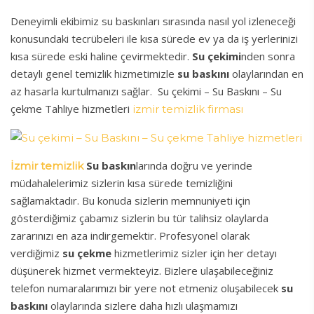
Deneyimli ekibimiz su baskınları sırasında nasıl yol izleneceği
konusundaki tecrübeleri ile kısa sürede ev ya da iş yerlerinizi
kısa sürede eski haline çevirmektedir.
Su çekimi
nden sonra
detaylı genel temizlik hizmetimizle
su baskını
olaylarından en
az hasarla kurtulmanızı sağlar. Su çekimi – Su Baskını – Su
çekme Tahliye hizmetleri
izmir temizlik firması
Su baskın
larında doğru ve yerinde
İzmir temizlik
müdahalelerimiz sizlerin kısa sürede temizliğini
sağlamaktadır. Bu konuda sizlerin memnuniyeti için
gösterdiğimiz çabamız sizlerin bu tür talihsiz olaylarda
zararınızı en aza indirgemektir. Profesyonel olarak
verdiğimiz
su çekme
hizmetlerimiz sizler için her detayı
düşünerek hizmet vermekteyiz. Bizlere ulaşabileceğiniz
telefon numaralarımızı bir yere not etmeniz oluşabilecek
su
baskını
olaylarında sizlere daha hızlı ulaşmamızı