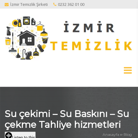
İzmir Temizlik Şirketi
0232 362 01 00
Su çekimi – Su Baskını – Su
çekme Tahliye hizmetleri
››
Anasayfa
Blog
Listen to this